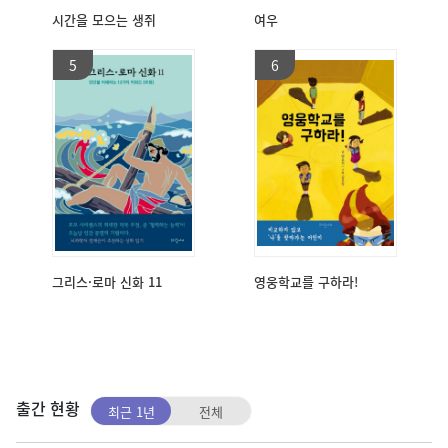
시간을 모으는 생쥐
여우
5
6
그리스·로마 신화 11
영웅학교를 구하라!
출간 현황
최근 1년
전체