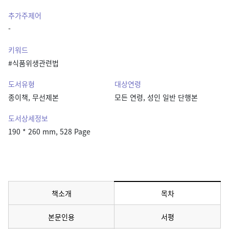
추가주제어
-
키워드
#식품위생관련법
도서유형
대상연령
종이책, 무선제본
모든 연령, 성인 일반 단행본
도서상세정보
190 * 260 mm, 528 Page
책소개
목차
메뉴 선택됨
본문인용
서평