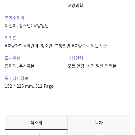
-
교양과학
추가주제어
어린이, 청소년: 교양일반
키워드
#교양과학 #어린이, 청소년: 교양일반 #교양으로 읽는 인문
도서유형
대상연령
종이책, 무선제본
모든 연령, 성인 일반 단행본
도서상세정보
152 * 225 mm, 312 Page
책소개
목차