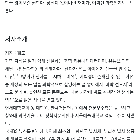
학을 읽어보길 권한다. 당신이 잃어버린 재미가, 어쩌면 과학일지도 모
른다.
저자소개
저자 : 궤도
과학 지식을 알기 쉽게 전달하는 과학 커뮤니케이터이며, 유튜브 과학
채널 〈안될과학〉의 진행자다. '산타가 우는 아이에게 선물을 안 주는
이유', '고양이가 집사를 무시하는 이유', '지박령이 존재할 수 없는 이유'
등 세상의 모든 일을 과학적으로 설명하는 걸 좋아해서 '과학 전도사'라
고도 불리며, 출연한 모든 콘텐츠는 '시험 기간에 봐도 죄책감 안 생기는
영상'으로 많은 사랑을 받고 있다.
연세대학교와 동 대학원, 한국천문연구원에서 천문우주학을 공부하고,
청와대 과학기술 분야 정책자문위원과 서울예술대학교 겸임교수를 지냈
다.
〈KBS 뉴스특보〉에 출연해 최초의 대한민국 발사체, 누리호 발사 생중
계 해설을 했으며, tvN 〈유 퀴즈 온 더 블럭〉, 넷플릭스 〈데블스 플