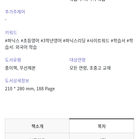
추가주제어
-
키워드
#파닉스 #초등영어 #3학년영어 #파닉스리딩 #사이트워드 #학습서 #학
습서: 외국어 학습
도서유형
대상연령
종이책, 무선제본
모든 연령, 초중고 교재
도서상세정보
210 * 280 mm, 188 Page
책소개
목차
메뉴 선택됨