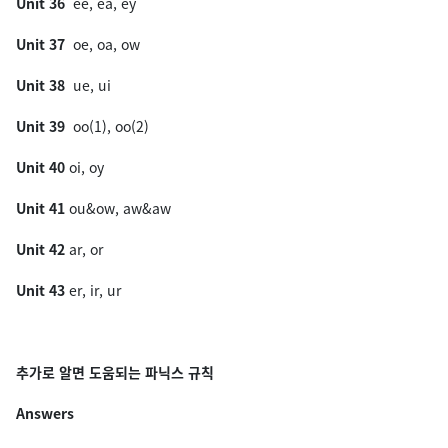
Unit 36
ee, ea, ey
Unit 37
oe, oa, ow
Unit 38
ue, ui
Unit 39
oo(1), oo(2)
Unit 40
oi, oy
Unit 41
ou&ow, aw&aw
Unit 42
ar, or
Unit 43
er, ir, ur
추가로 알면 도움되는 파닉스 규칙
Answers