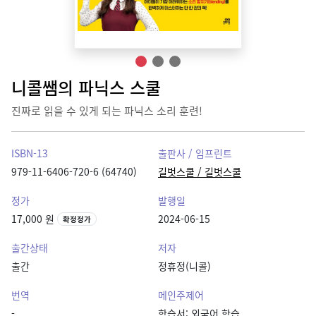
니콜쌤의 파닉스 스쿨
진짜로 읽을 수 있게 되는 파닉스 소리 훈련!
ISBN-13
출판사 / 임프린트
979-11-6406-720-6 (64740)
길벗스쿨 / 길벗스쿨
정가
발행일
17,000 원
2024-06-15
확정정가
출간상태
저자
출간
정휴정(니콜)
번역
메인주제어
-
학습서: 외국어 학습