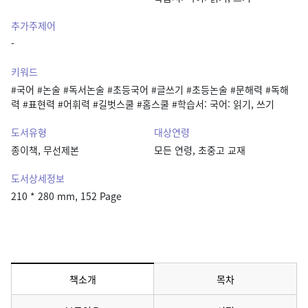
추가주제어
-
키워드
#국어 #논술 #독서논술 #초등국어 #글쓰기 #초등논술 #문해력 #독해
력 #표현력 #어휘력 #길벗스쿨 #홈스쿨 #학습서: 국어: 읽기, 쓰기
도서유형
대상연령
종이책, 무선제본
모든 연령, 초중고 교재
도서상세정보
210 * 280 mm, 152 Page
책소개
목차
메뉴 선택됨