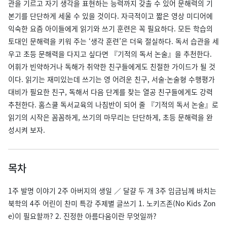
관을 기르고 자기 생각을 표현하는 능력까지 갖출 수 있어 문해력의 기
본기를 단단하게 세울 수 있을 것이다. 자극적이고 짧은 영상 미디어에
익숙한 요즘 아이들에게 읽기와 쓰기 훈련은 꼭 필요하다. 모든 학습의
토대인 문해력을 키워 주는 ‘생각 훈련’은 더욱 절실하다. 독서 습관을 세
우고 초등 문해력을 다지고 싶다면 『기적의 독서 논술』을 추천한다.
어휘가 빈약하거나 독해가 취약한 친구들에게도 친절한 가이드가 될 것
이다. 읽기는 재미있는데 쓰기는 영 어려운 친구, 서술·논술형 수행평가
대비가 필요한 친구, 독해서 다음 단계를 찾는 열공 친구들에게도 강력
추천한다. 홈스쿨 독서교육의 나침반이 되어 줄 『기적의 독서 논술』로
읽기의 시작은 꼼꼼하게, 쓰기의 마무리는 단단하게, 초등 문해력을 완
성시켜 보자.
목차
1주 발명 이야기 2주 아버지의 생일 ／ 달걀 두 개 3주 임금님께 바치는
북학의 4주 어린이 찬미 특강 주제별 글쓰기 1. 노키즈존(No Kids Zon
e)이 필요할까? 2. 진정한 아름다움이란 무엇일까?