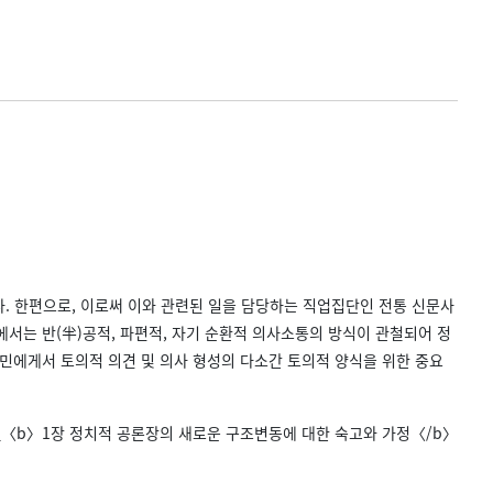
 한편으로, 이로써 이와 관련된 일을 담당하는 직업집단인 전통 신문사
서는 반(半)공적, 파편적, 자기 순환적 의사소통의 방식이 관철되어 정
시민에게서 토의적 의견 및 의사 형성의 다소간 토의적 양식을 위한 중요
_〈b〉1장 정치적 공론장의 새로운 구조변동에 대한 숙고와 가정〈/b〉