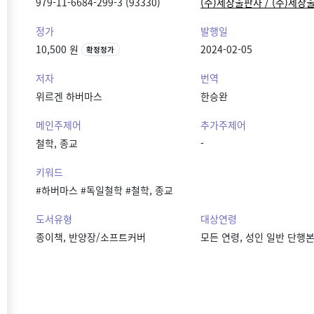
979-11-6684-299-3 (93330)
(주)세창출판사 / (주)세창
정가
발행일
10,500 원
2024-02-05
확정정가
저자
번역
위르겐 하버마스
한승완
메인주제어
추가주제어
철학, 종교
-
키워드
#하버마스 #독일철학 #철학, 종교
도서유형
대상연령
종이책, 반양장/소프트커버
모든 연령, 성인 일반 단행