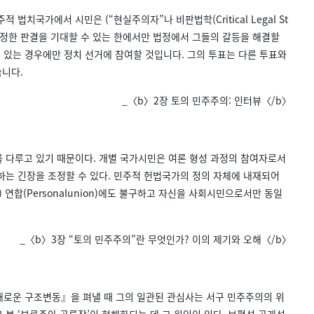
치국가에서 시민은 (“현실주의자”나 비판법학(Critical Legal St
 공정한 판결을 기대할 수 있는 한에서만 법정에서 그들의 갈등을 해결할
 있는 경우에만 정치 선거에 참여할 것입니다. 그의 투표는 다른 투표와
습니다.
_〈b〉2장 토의 민주주의: 인터뷰〈/b〉
를 다루고 있기 때문이다. 개별 국가시민은 여론 형성 과정의 참여자로서
하는 긴장을 조정할 수 있다. 민주적 헌법국가의 정의 자체에 내재되어
연합(Personalunion)에도 불구하고 자신을 사회시민으로서만 동일
_〈b〉3장 “토의 민주주의”란 무엇인가? 이의 제기와 오해〈/b〉
 새로운 구조변동』을 펴낼 때 그의 일관된 관심사는 서구 민주주의의 위
 본 ‘부르주아 공론장’이 형해화되는 데 그 원인이 있다. 보편성·공개성·