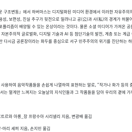
로운 구조변동』에서 하버마스는 디지털화된 미디어 환경에서 이러한 자유주의의 
용성, 보편성, 진실 추구가 뒷전으로 밀려나고 공(公)과 사(私)의 경계가 허물
포퓰리즘이 배양될 수 있는 온상이라는 것이다. 물론 소셜 미디어가 가져온 
 자본주의적 글로벌화, 디지털 기술과 AI 등 첨단기술의 발전, 계층 또는 계급
지만 다시금 공론장이라는 화두를 중심으로 서구 민주주의의 위기를 진단하는 
.)를 사용하여 음악작품들을 손쉽게 나열하여 표현하는 말로, “작가나 화가 등의
총서는 멀게만 느껴지는 오늘날의 지식인들과 그 작품들을 담아 우리의 곁에 가
사르트르와 아롱_장 프랑수아 시리넬리 지음, 변광배 옮김
장-마리 셰퍼 지음, 손지민 옮김