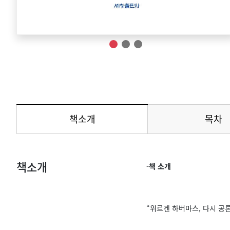
책소개
목차
메뉴 선택됨
책소개
-책 소개
“위르겐 하버마스, 다시 공