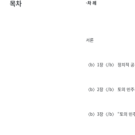
목차
-차 례
서론
〈b〉1장〈/b〉 정치적 
〈b〉2장〈/b〉 토의 민주
〈b〉3장〈/b〉 “토의 민