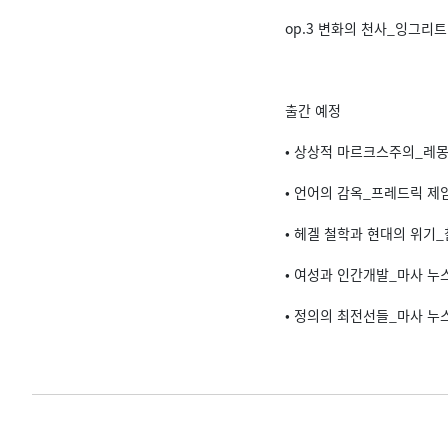
op.3 변화의 천사_잉그리트
출간 예정
• 상상적 마르크스주의_레몽
• 언어의 감옥_프레드릭 제
• 헤겔 철학과 현대의 위기_
• 여성과 인간개발_마사 누
• 정의의 최전선들_마사 누