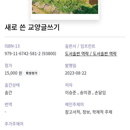
새로 쓴 교양글쓰기
ISBN-13
출판사 / 임프린트
979-11-6742-581-2 (93800)
도서출판 역락 / 도서출판 역락
정가
발행일
15,000 원
2023-08-22
확정정가
출간상태
저자
출간
이승준
,
송미경
,
손달임
번역
메인주제어
-
참고서적, 정보, 학제적 주제
추가주제어