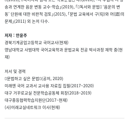
송과 연계한 음운 변동 교수-학습｣(2019), ｢󰡔독서와 문법󰡕 ‘음운의 변
동’ 단원에 대한 비판적 검토｣(2015), ｢문법 교육에서 구(句)와 어(語)의
문제｣(2011) 외 논저 다수.
저자 : 안윤주
경북기계공업고등학교 국어교사(현재)
영남대학교 사범대학 국어교육학과 문법교육 전공 박사과정 재학 중(현
재)
저서 및 경력
󰡔문법하고 싶은 문법󰡕(공저, 2020)
미래엔 국어 교과서 교사용 자료집 집필(2017~2020)
대구 거꾸로교실 전문학습공동체 회장(2018~2019)
대구중등협력학습지원단(2017~현재)
(사)미래교실네트워크 이사(현재)