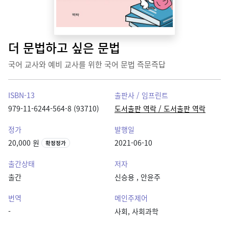
더 문법하고 싶은 문법
국어 교사와 예비 교사를 위한 국어 문법 즉문즉답
ISBN-13
출판사 / 임프린트
979-11-6244-564-8 (93710)
도서출판 역락 / 도서출판 역락
정가
발행일
20,000 원
2021-06-10
확정정가
출간상태
저자
출간
신승용
,
안윤주
번역
메인주제어
-
사회, 사회과학