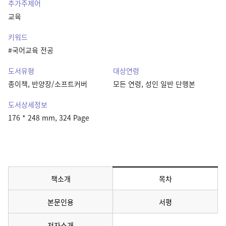
추가주제어
교육
키워드
#국어교육 전공
도서유형
대상연령
종이책, 반양장/소프트커버
모든 연령, 성인 일반 단행본
도서상세정보
176 * 248 mm, 324 Page
책소개
목차
메뉴 선택됨
본문인용
서평
저자소개