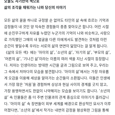
오늘도 자기만의 색으로
삶의 조각을 채워가는 나와 당신의 이야기
모든 삶의 꼴을 하나로 규정할 순 없어도 타인의 삶 속에 흐르는 기억과
감정들이 내 것인 양 익숙한 경험들이 종종 찾아오곤 합니다. 어린 시절
에 순진무구하게 자유를 누렸던 누군가의 기억이 나와 비슷하고, 사랑으
로 가득했던 그때의 내 얼굴을 다른 이에게서도 발견하는 것처럼 이런
순간이 쌓일수록 우리는 서로의 삶의 면면이 닮았다는 걸 알게 됩니다.
《삶의 모든 색》에는 ‘아이의 삶’, ‘소년의 삶’, ‘자기의 삶’, ‘부모의 삶’,
‘어른의 삶’, ‘기나긴 삶’이라는 이름의 여러 색을 지닌 시절이 등장합니
다. 저자는 인생이라는 방대한 시간을 글과 그림으로 보여 주고, 우리는
그 속에서 저마다의 모습을 발견합니다. ‘아이의 삶’에서는 가장 자유롭
게 오감을 이용해 세상을 알아가는 순간들이 소환됩니다. 이들은 인생에
서 가장 많은 ‘처음’을 경험하며 상상과 현실 사이의 경계를 긋지 않고,
가장 용맹하면서도 한없이 나약해지는 모습을 보이기도 합니다. ‘소년의
삶’ 속 인물들은 좀 더 주변 인물과의 관계 중심으로 이야기가 흘러갑니
다. ‘아이의 삶’ 속 장면들이 외부 세계를 배경으로 환상적인 묘사가 이루
어졌다면, ‘소년의 삶’에서 작가는 내면의 감정을 형상화한 그림을 통해