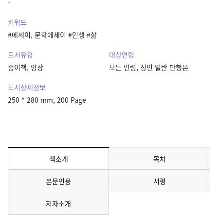
-
키워드
#에세이, 문학에세이 #인생 #삶
도서유형
대상연령
종이책, 양장
모든 연령, 성인 일반 단행본
도서상세정보
250 * 280 mm, 200 Page
책소개
목차
메뉴 선택됨
본문인용
서평
저자소개