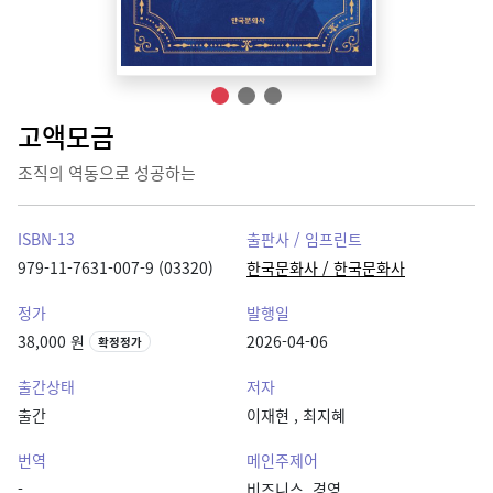
고액모금
조직의 역동으로 성공하는
ISBN-13
출판사 / 임프린트
979-11-7631-007-9 (03320)
한국문화사 / 한국문화사
정가
발행일
38,000 원
2026-04-06
확정정가
출간상태
저자
출간
이재현
,
최지혜
번역
메인주제어
-
비즈니스, 경영