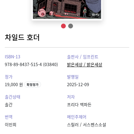
차일드 호더
ISBN-13
출판사 / 임프린트
978-89-8437-515-4 (03840)
밝은세상 / 밝은세상
정가
발행일
19,000 원
2025-12-09
확정정가
출간상태
저자
출간
프리다 맥파든
번역
메인주제어
이민희
스릴러 / 서스펜스소설