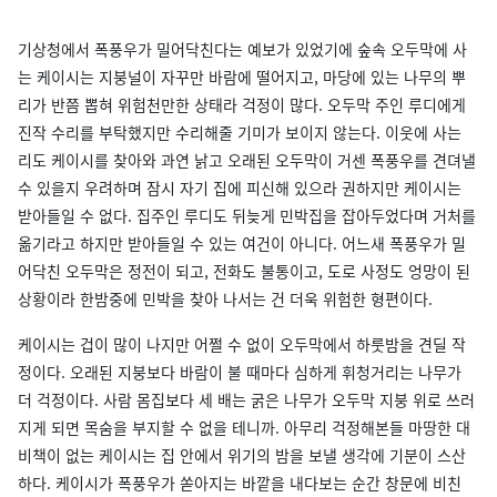
기상청에서 폭풍우가 밀어닥친다는 예보가 있었기에 숲속 오두막에 사
는 케이시는 지붕널이 자꾸만 바람에 떨어지고, 마당에 있는 나무의 뿌
리가 반쯤 뽑혀 위험천만한 상태라 걱정이 많다. 오두막 주인 루디에게
진작 수리를 부탁했지만 수리해줄 기미가 보이지 않는다. 이웃에 사는
리도 케이시를 찾아와 과연 낡고 오래된 오두막이 거센 폭풍우를 견뎌낼
수 있을지 우려하며 잠시 자기 집에 피신해 있으라 권하지만 케이시는
받아들일 수 없다. 집주인 루디도 뒤늦게 민박집을 잡아두었다며 거처를
옮기라고 하지만 받아들일 수 있는 여건이 아니다. 어느새 폭풍우가 밀
어닥친 오두막은 정전이 되고, 전화도 불통이고, 도로 사정도 엉망이 된
상황이라 한밤중에 민박을 찾아 나서는 건 더욱 위험한 형편이다.
케이시는 겁이 많이 나지만 어쩔 수 없이 오두막에서 하룻밤을 견딜 작
정이다. 오래된 지붕보다 바람이 불 때마다 심하게 휘청거리는 나무가
더 걱정이다. 사람 몸집보다 세 배는 굵은 나무가 오두막 지붕 위로 쓰러
지게 되면 목숨을 부지할 수 없을 테니까. 아무리 걱정해본들 마땅한 대
비책이 없는 케이시는 집 안에서 위기의 밤을 보낼 생각에 기분이 스산
하다. 케이시가 폭풍우가 쏟아지는 바깥을 내다보는 순간 창문에 비친