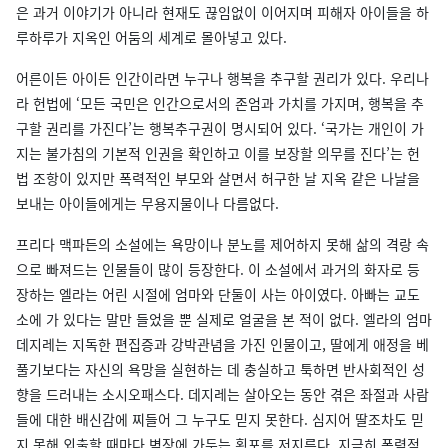
은 과거 이야기가 아니라 현재도 끊임없이 이어지며 피해자 아이들을 하
루하루가 지옥인 어둠의 세계로 몰아넣고 있다.
어른이든 아이든 인간이라면 누구나 행복을 추구할 권리가 있다. 우리나
라 헌법에 ‘모든 국민은 인간으로서의 존엄과 가치를 가지며, 행복을 추
구할 권리를 가진다’는 행복추구권이 명시되어 있다. ‘국가는 개인이 가
지는 불가침의 기본적 인권을 확인하고 이를 보장할 의무를 진다’는 헌
법 조항이 있지만 폭력적인 부모와 살면서 허구한 날 지옥 같은 나날을
보내는 아이들에게는 무용지물이나 다름없다.
프리다 맥파든의 소설에는 욕망이나 분노를 제어하지 못해 삶의 격랑 속
으로 빠져드는 인물들이 많이 등장한다. 이 소설에서 과거의 화자로 등
장하는 엘라는 어린 시절에 엄마와 단둘이 사는 아이였다. 아빠는 교도
소에 가 있다는 말만 들었을 뿐 실제로 얼굴을 본 적이 없다. 엘라의 엄마
데지레는 지독한 편집증과 강박관념을 가진 인물이고, 딸에게 애정을 베
풀기보다는 자신의 욕망을 실현하는 데 충실하고 툭하면 반사회적인 성
향을 드러내는 소시오패스다. 데지레는 살아오는 동안 겪은 좌절과 사람
들에 대한 배신감에 찌들어 그 누구도 믿지 못한다. 심지어 딸조차도 믿
지 못해 외출할 때마다 벽장에 가두는 횡포를 저지른다. 지극히 폭력적