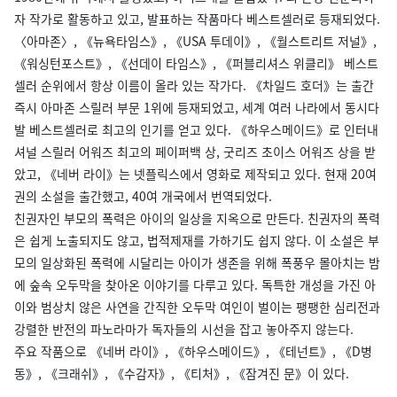
자 작가로 활동하고 있고, 발표하는 작품마다 베스트셀러로 등재되었다.
〈아마존〉, 《뉴욕타임스》, 《USA 투데이》, 《월스트리트 저널》,
《워싱턴포스트》, 《선데이 타임스》, 《퍼블리셔스 위클리》 베스트
셀러 순위에서 항상 이름이 올라 있는 작가다. 《차일드 호더》는 출간
즉시 아마존 스릴러 부문 1위에 등재되었고, 세계 여러 나라에서 동시다
발 베스트셀러로 최고의 인기를 얻고 있다. 《하우스메이드》로 인터내
셔널 스릴러 어워즈 최고의 페이퍼백 상, 굿리즈 초이스 어워즈 상을 받
았고, 《네버 라이》는 넷플릭스에서 영화로 제작되고 있다. 현재 20여
권의 소설을 출간했고, 40여 개국에서 번역되었다.
친권자인 부모의 폭력은 아이의 일상을 지옥으로 만든다. 친권자의 폭력
은 쉽게 노출되지도 않고, 법적제재를 가하기도 쉽지 않다. 이 소설은 부
모의 일상화된 폭력에 시달리는 아이가 생존을 위해 폭풍우 몰아치는 밤
에 숲속 오두막을 찾아온 이야기를 다루고 있다. 독특한 개성을 가진 아
이와 범상치 않은 사연을 간직한 오두막 여인이 벌이는 팽팽한 심리전과
강렬한 반전의 파노라마가 독자들의 시선을 잡고 놓아주지 않는다.
주요 작품으로 《네버 라이》, 《하우스메이드》, 《테넌트》, 《D병
동》, 《크래쉬》, 《수감자》, 《티처》, 《잠겨진 문》이 있다.