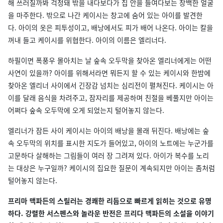
해 쓰러질까봐 걱정돼 밖을 내다보다가 집 안을 들여다보는 창백한 얼굴
을 마주한다. 밖으로 나간 케이시는 창고에 숨어 있는 아이를 발견한
다. 아이의 옷은 피투성이고, 배낭에서도 피가 배어 나온다. 아이는 칼을
꺼내 들고 케이시를 위협한다. 아이의 이름은 엘리너다.
하필이면 폭풍우 몰아치는 날 숲속 오두막을 찾아온 엘리너에게는 어떤
사연이 있을까? 아이를 위해서라면 뭐든지 할 수 있는 케이시와 한밤에
찾아온 엘리너 사이에서 긴장감 넘치는 심리전이 펼쳐진다. 케이시는 아
이를 달래 음식을 차려주고, 잠자리를 제공하며 친절을 베풀지만 아이는
어쩌다 숲속 오두막에 오게 되었는지 털어놓지 않는다.
엘리너가 잠든 사이 케이시는 아이의 배낭을 몰래 뒤진다. 배낭에는 숲
속 오두막의 위치를 표시한 지도가 들어있고, 아이의 노트에는 누군가를
고문하다 살해하는 그림들이 여러 장 그려져 있다. 아이가 복수를 노리
는 대상은 누구일까? 케이시의 집요한 질문이 계속되지만 아이는 좀처럼
털어놓지 않는다.
프리마 맥파든의 스릴러는 경쾌한 리듬으로 빠르게 읽히는 것으로 유명
하다. 강렬한 서스펜스와 놀라운 반전은 프리다 맥파든의 소설을 이야기