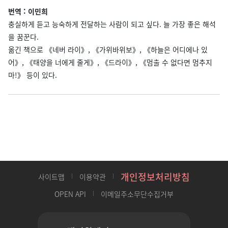
번역 : 이민희
충실하게 듣고 능숙하게 전달하는 사람이 되고 싶다. 늘 가장 좋은 해석
을 꿈꾼다.
옮긴 책으로 《네버 라이》, 《가위바위보》, 《하늘은 어디에나 있
어》, 《태양을 너에게 줄게》, 《드라이》, 《멈출 수 없다면 멈추지
마!》 등이 있다.
개인정보처리방침
사이트맵
이용약관
OPEN API
이메일주소무단수집거부