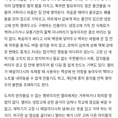
이라 담뱃불로 딸의 팔을 지지고, 툭하면 필요하지도 않은 물건들을 사
들여 가뜩이나 비좁은 집 안에 쌓아둔다. 외출할 때마다 쓸모없는 폐품
들을 모아 집으로 가져오고, 마트에서 값싸게 파는 물건이 있으면 냉장
고에 잔뜩 쟁여두고도 구매하는 인물이다. 냉장고에 가득 찬 식재료가
썩어나가거나 유통기한이 훌쩍 지나버리기 일쑤이지만 결코 버리는 일
이 없다. 복숭아가 싸다고 사와 벽장에 넣어두고 썩히는 바람에 온 집 안
에 악취를 풍겨도 버릴 생각을 하지 않고, 호박이 심하게 상해 액체 상태
로 변해도 뭉개고 지내는 엽기적인 행동을 마다하지 않는다. 고장 난 세
탁기를 고치지 않고 방치하거나 필요 없는 우편물이나 서류, 잡지들을
버리지 않고 집 안에 쌓아두어 발 디딜 틈 없게 만드는 기벽도 있다. 엘라
가 매일이다시피 숙제할 때 사용하는 책상에 빈 어항을 놓아두어 책이나
노트를 내려놓을 수 없게 만들기도 하고, 계단에 종이 뭉치를 잔뜩 쌓아
두어 불편을 초래하기도 한다.
도저히 받아들일 수 없는 행위이지만 엘라에게는 거부하거나 회피할 방
법이 없다. 엘라는 냉장고에 상한 음식이 넘쳐나 학교에 점심을 싸갈 수
없고, 세탁기가 고장 나 매일이다시피 냄새나는 옷을 입고 가야 하는 처
지다. 허구한 날 점심을 굶다보니 엘라는 배가 너무 고파 다른 아이들의