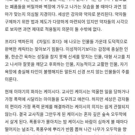
는 폐품들을 버릴까봐 벽장에 가두고 나가는 모습을 볼 때마다 과연 엄
마가 맞는지 의심될 지경이다. 세상은 강자와 약자로 분리된다. 약자들
구제하기 위한 법과 제도가 다양하게 마련되어 있지만 약자들의 시각으
로 보자면 과연 제대로 적용될지 의문이 들 수밖에 없다.
프리다 맥파든의 《차일드 호더》에 나오는 인물들 가운데 도덕적으로
완벽한 캐릭터는 찾아보기 힘들다. 이성적이기보다는 감정에 충실한 인
물, 한순간 욱하는 성질을 참지 못해 신세를 망치는 인물, 대형 사고를 치
고 나서야 잘못을 깨닫고 후회하는 인물, 지능적이고 교활한 인물, 자기
욕망에 충실해 타인이 불행해지든 말든지 신경 쓰지 않는 인물들이 주를
이룬다.
현재 이야기의 화자는 케이시다. 교사인 케이시는 억울한 일을 당하거나
가정 폭력에 시달리는 아이들을 도우려고 애쓴다. 하지만 세상은 강자들
의 편이라 가정 폭력 문제를 해결하려는 케이시의 의지는 쉽게 관철되지
않는다. 결국 교사직을 그만두게 된 케이시는 혼자 깊은 숲속 오두막에
서 살게 된다. 폭풍우가 몰아치는 밤 케이시는 바람이 심하게 불 때마다
떨어지는 널조각, 폭풍우에 뿌리가 반쯤 뽑혀 나간 나무가 오두막을 향