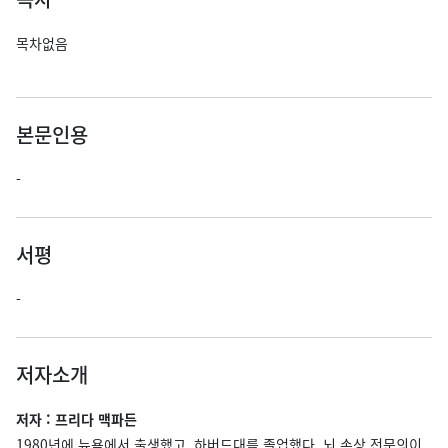
목차없음
본문인용
-
서평
-
저자소개
저자 : 프리다 맥파든
1980년에 뉴욕에서 출생했고, 하버드대를 졸업했다. 뇌 손상 전문의이