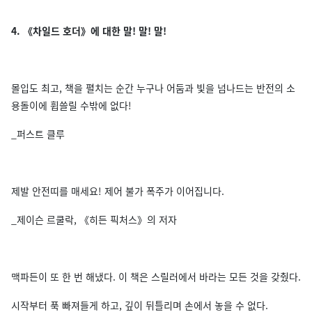
4. 《차일드 호더》에 대한 말! 말! 말!
몰입도 최고, 책을 펼치는 순간 누구나 어둠과 빛을 넘나드는 반전의 소
용돌이에 휩쓸릴 수밖에 없다!
_퍼스트 클루
제발 안전띠를 매세요! 제어 불가 폭주가 이어집니다.
_제이슨 르쿨락, 《히든 픽처스》의 저자
맥파든이 또 한 번 해냈다. 이 책은 스릴러에서 바라는 모든 것을 갖췄다.
시작부터 푹 빠져들게 하고, 깊이 뒤틀리며 손에서 놓을 수 없다.