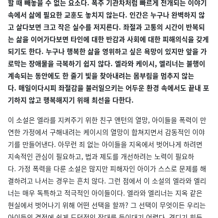
할 때 빼놓을 수 없는 요소다. 폭주 기관차처럼 빠르게 전개되는 이야기
속에서 삶에 필요한 교훈도 놓치지 않는다. 인간은 누구나 완벽하지 않
고 살다보면 크고 작은 실수를 저지른다. 좌절과 고통의 시간이 반복되
는 삶을 이어가다보면 타인에 대한 반감과 사회에 대한 피해의식을 갖게
되기도 한다. 누구나 행복한 삶을 영위하고 싶은 욕망이 있지만 앞을 가
로막는 장애물을 극복하기 쉽지 않다. 엘라와 케이시, 엘리너는 불행이
계속되는 동안에도 한 줄기 빛을 찾아내려는 몸부림을 멈추지 않는
다. 매일이다시피 좌절감을 불러일으키는 어두운 환경 속에서도 끝내 포
기하지 않고 행복해지기 위해 최선을 다한다.
이 소설은 엘라를 지켜주기 위한 친구 앤턴의 열망, 아이들을 폭력이 만
연한 가정에서 구해내려는 케이시의 열망이 합쳐지면서 감동적인 이야
기를 만들어낸다. 아무런 죄 없는 아이들을 지옥에서 벗어나게 하려면
지속적인 관심이 필요하고, 법과 제도를 개선하려는 노력이 필요하
다. 가정 폭력을 다룬 소설은 많지만 피해자인 아이가 스스로 문제를 해
결하려고 나서는 경우는 흔치 않다. 그런 점에서 이 소설의 엘라와 엘리
너는 매우 독특하고 적극적인 아이들이다. 엘라와 엘리너는 지옥 같은
현실에서 벗어나기 위해 어떤 선택을 할까? 그 선택이 무엇이든 우리는
아이들의 결정에 쉽게 도덕적인 잣대를 들이대기 어렵다. 견디기 힘든