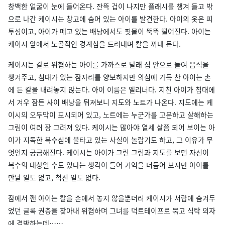
창백한 얼굴이 눈에 들어온다. 잔뜩 겁이 나지만 플래시를 챙겨 들고 밖
으로 나간 케이시는 창고에 숨어 있는 아이를 발견한다. 아이의 옷은 피
투성이고, 아이가 메고 있는 배낭에서도 핏물이 뚝뚝 떨어진다. 아이는
케이시 앞에서 노골적인 경계심을 드러내며 칼을 꺼내 든다.
케이시는 칼로 위협하는 아이를 가까스로 달래 집 안으로 들여 음식을
챙겨주고, 침대가 있는 잠자리를 양보하지만 의심에 가득 찬 아이는 손
에 든 칼을 내려놓지 않는다. 아이 이름은 엘리너다. 지친 아이가 침대에
서 겨우 잠든 사이 배낭을 뒤져보니 지도와 노트가 나온다. 지도에는 케
이시의 오두막이 표시되어 있고, 노트에는 누군가를 고문하고 살해하는
그림이 여러 장 그려져 있다. 케이시는 많아야 열세 살쯤 되어 보이는 아
이가 지독한 복수심에 불타고 있는 사실이 놀랍기도 하고, 그 이유가 무
엇인지 궁금해진다. 케이시는 아이가 그린 그림과 지도를 보면 자신이
복수의 대상일 수도 있다는 생각이 들어 기억을 더듬어 보지만 아이를
만날 일도 없고, 척진 일도 없다.
잠에서 깬 아이는 칼을 손에서 놓지 않을뿐더러 케이시가 서랍에 숨겨두
었던 글록 권총을 찾아내 위협하며 그녀를 덕트테이프로 묶고 식탁 의자
에 결박하는데…….