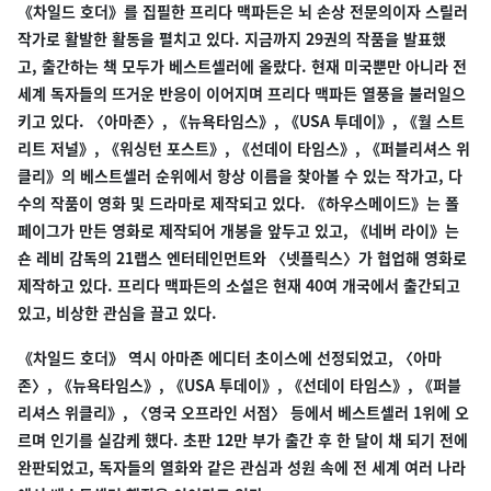
《차일드 호더》를 집필한 프리다 맥파든은 뇌 손상 전문의이자 스릴러
작가로 활발한 활동을 펼치고 있다. 지금까지 29권의 작품을 발표했
고, 출간하는 책 모두가 베스트셀러에 올랐다. 현재 미국뿐만 아니라 전
세계 독자들의 뜨거운 반응이 이어지며 프리다 맥파든 열풍을 불러일으
키고 있다. 〈아마존〉, 《뉴욕타임스》, 《USA 투데이》, 《월 스트
리트 저널》, 《워싱턴 포스트》, 《선데이 타임스》, 《퍼블리셔스 위
클리》의 베스트셀러 순위에서 항상 이름을 찾아볼 수 있는 작가고, 다
수의 작품이 영화 및 드라마로 제작되고 있다. 《하우스메이드》는 폴
페이그가 만든 영화로 제작되어 개봉을 앞두고 있고, 《네버 라이》는
숀 레비 감독의 21랩스 엔터테인먼트와 〈넷플릭스〉가 협업해 영화로
제작하고 있다. 프리다 맥파든의 소설은 현재 40여 개국에서 출간되고
있고, 비상한 관심을 끌고 있다.
《차일드 호더》 역시 아마존 에디터 초이스에 선정되었고, 〈아마
존〉, 《뉴욕타임스》, 《USA 투데이》, 《선데이 타임스》, 《퍼블
리셔스 위클리》, 〈영국 오프라인 서점〉 등에서 베스트셀러 1위에 오
르며 인기를 실감케 했다. 초판 12만 부가 출간 후 한 달이 채 되기 전에
완판되었고, 독자들의 열화와 같은 관심과 성원 속에 전 세계 여러 나라