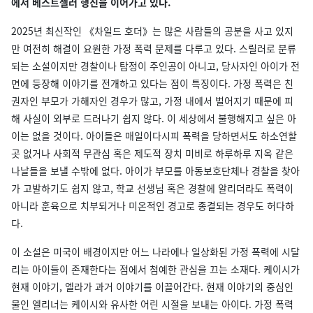
에서 베스트셀러 행진을 이어가고 있다.
2025년 최신작인 《차일드 호더》는 많은 사람들의 공분을 사고 있지
만 여전히 해결이 요원한 가정 폭력 문제를 다루고 있다. 스릴러로 분류
되는 소설이지만 경찰이나 탐정이 주인공이 아니고, 당사자인 아이가 전
면에 등장해 이야기를 전개하고 있다는 점이 특징이다. 가정 폭력은 친
권자인 부모가 가해자인 경우가 많고, 가정 내에서 벌어지기 때문에 피
해 사실이 외부로 드러나기 쉽지 않다. 이 세상에서 불행해지고 싶은 아
이는 없을 것이다. 아이들은 매일이다시피 폭력을 당하면서도 하소연할
곳 없거나 사회적 무관심 혹은 제도적 장치 미비로 하루하루 지옥 같은
나날들을 보낼 수밖에 없다. 아이가 부모를 아동보호단체나 경찰을 찾아
가 고발하기도 쉽지 않고, 학교 선생님 혹은 경찰에 알리더라도 폭력이
아니라 훈육으로 치부되거나 미온적인 경고로 종결되는 경우도 허다하
다.
이 소설은 미국이 배경이지만 어느 나라에나 일상화된 가정 폭력에 시달
리는 아이들이 존재한다는 점에서 첨예한 관심을 끄는 소재다. 케이시가
현재 이야기, 엘라가 과거 이야기를 이끌어간다. 현재 이야기의 중심인
물인 엘리너는 케이시와 유사한 어린 시절을 보내는 아이다. 가정 폭력