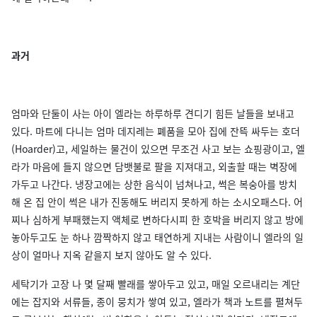
과거
엄마와 단둘이 사는 아이 엘라는 하루하루 견디기 힘든 날들을 보내고
있다. 마트에 다니는 엄마 데지레는 폐품을 모아 집에 잔뜩 싸두는 호더
(Hoarder)고, 세일하는 물건이 있으면 무조건 사고 보는 쇼핑광이고, 엘
라가 마음에 들지 않으면 담뱃불로 팔을 지져대고, 외출할 때는 벽장에
가두고 나간다. 냉장고에는 상한 음식이 넘쳐나고, 썩은 복숭아를 방치
해 온 집 안이 썩은 내가 진동해도 버리지 못하게 하는 소시오패스다. 어
찌나 심하게 부패했는지 액체로 변하다시피 한 호박을 버리지 않고 방에
놓아두고도 눈 하나 깜짝하지 않고 태연하게 지내는 사람이니 엘라의 일
상이 얼마나 지옥 같을지 보지 않아도 알 수 있다.
세탁기가 고장 나 몇 달째 빨래를 쌓아두고 있고, 매일 오르내리는 계단
에는 잡지와 서류들, 종이 뭉치가 쌓여 있고, 엘라가 책과 노트를 펼쳐두