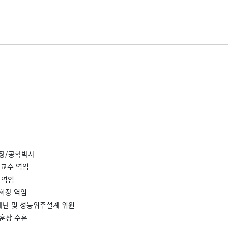
장/공학박사
교수 역임
 역임
회장 역임
재난 및 성능위주설계 위원
정훈장 수훈