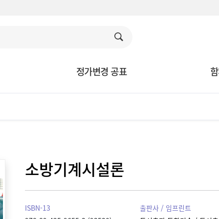
정가변경 공표
함
소방기계시설론
ISBN-13
출판사 / 임프린트