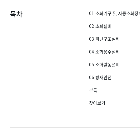
목차
01 소화기구 및 자동소화장
02 소화설비
03 피난구조설비
04 소화용수설비
05 소화활동설비
06 방재안전
부록
찾아보기