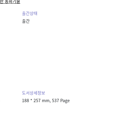
출판 동화기술
출간상태
출간
도서상세정보
본
188 * 257 mm, 537 Page