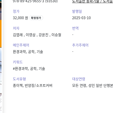
978-89-425-9655-3 (93530)
도서출판 동화기술 / 도서
정가
발행일
32,000 원
2025-03-10
확정정가
저자
번역
김엽래
,
이영삼
,
강윤진
,
이승철
-
메인주제어
추가주제어
환경과학, 공학, 기술
-
키워드
#환경과학, 공학, 기술
도서유형
대상연령
종이책, 반양장/소프트커버
모든 연령, 성인 일반 단행