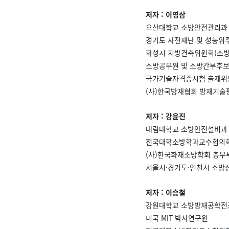
저자 : 이영삼
오산대학교 소방안전관리과
경기도 사전재난 및 성능위
화성시 지방건축위원회(소방
소방공무원 및 소방간부후
국가기술자격증시험 출제위
(사)한국방재협회 방재기술
저자 : 강윤진
대림대학교 소방안전설비과
전국대학소방학과교수협의회
(사)한국화재소방학회 총무
서울시·경기도·인천시 소방
저자 : 이승철
강원대학교 소방방재공학전
미국 MIT 박사연구원