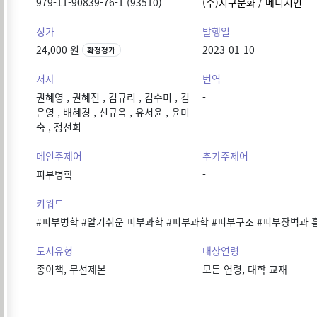
979-11-90839-76-1 (93510)
(주)지구문화 / 메디시언
정가
발행일
24,000 원
2023-01-10
확정정가
저자
번역
권혜영
,
권혜진
,
김규리
,
김수미
,
김
-
은영
,
배혜경
,
신규옥
,
유서윤
,
윤미
숙
,
정선희
메인주제어
추가주제어
피부병학
-
키워드
#피부병학 #알기쉬운 피부과학 #피부과학 #피부구조 #피부장벽과 
도서유형
대상연령
종이책, 무선제본
모든 연령, 대학 교재