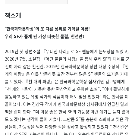
책소개
‘한국과학문학상’의 또 다른 성취로 기억될 이름!
우리 SF가 품게 된 가장 따뜻한 물결, 천선란!
2019년 첫 장편소설 『무너진 다리』로 SF 팬들에게 눈도장을 찍었고,
2020년 7월, 소설집 『어떤 물질의 사랑』을 통해 우리 SF의 대세로 굳
건히 자리 잡은 천선란. 2019년 한국과학문학상 장편 대상 수상작 『천
개의 파랑』은 이를 방증하듯 출간 전부터 많은 SF 팬들의 뜨거운 기대
를 모았다. 『천 개의 파랑』은 한국과학문학상 심사위원 김보영에게
“천 개의 파랑이 가득한 듯한 환상적이고 우아한 소설”, “이미 활발하게
활동하고 있는 유명 작가의 작품이라 해도 믿을 법했다” 라는 찬사를 이
끌어냈다. 이는 김창규 작가가 한국과학문학상 심사평에서 언급한 말과
맥을 같이 한다. “더 이상 좋은 한국 SF의 가능성’이란 얘기는 듣지 않아
도 되겠다는 생각이 들어 기뻤다. 그만큼 SF를 충분히 소화하고 빚은 작
품들이, 가능성을 넘어 다양한 길을 정하고 완성되고 있었다.” 천선란은
더 이상 SF의 가능성이 아니다. 그는 이미 완숙하게 무르익은 상태로 우