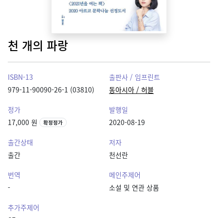
천 개의 파랑
ISBN-13
출판사 / 임프린트
979-11-90090-26-1 (03810)
동아시아 / 허블
정가
발행일
17,000 원
2020-08-19
확정정가
출간상태
저자
출간
천선란
번역
메인주제어
-
소설 및 연관 상품
추가주제어