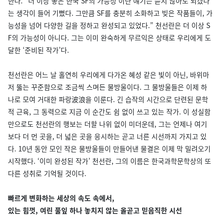
한다. “더 이상 좋은 한국 SF의 가능성’이란 얘기는 듣지 않아도 되겠다
는 생각이 들어 기뻤다. 그만큼 SF를 충분히 소화하고 빚은 작품들이, 가
능성을 넘어 다양한 길을 정하고 완성되고 있었다.” 천선란은 더 이상 S
F의 가능성이 아니다. 그는 이미 완숙하게 무르익은 상태로 우리에게 도
달한 ‘준비된 작가’다.
천선란은 어느 날 홀연히 우리에게 다가온 혜성 같은 빛이 아닌, 바위마
저 뚫는 꾸준함으로 조금씩 스며든 물방울이다. 그 물방울들은 이제 하
나로 모여 거대한 파랑波浪을 이룬다. 긴 습작의 시간으로 단련된 문학
적 근육, 그 동력으로 지금 이 순간도 쉼 없이 쓰고 있는 작가. 이 성실함
만으로도 천선란의 행보는 더할 나위 없이 미더운데, 그는 언제나 여기
보다 더 먼 곳을, 더 넓은 곳을 응시하는 곧고 너른 시선까지 가지고 있
다. 10년 동안 모인 작은 물방울들이 만들어낸 물결은 이제 막 밀려오기
시작했다. ‘이미 완성된 작가’ 천선란, 그의 이름은 한국과학문학상의 또
다른 성취로 기억될 것이다.
빠르게 변화하는 세상의 속도 속에서,
있는 힘껏, 여린 풀잎 하나 놓치지 않는 올곧고 믿음직한 시선