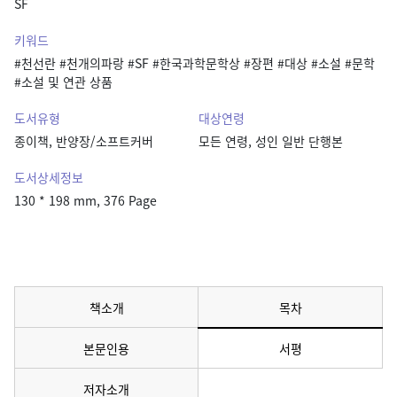
SF
키워드
#천선란 #천개의파랑 #SF #한국과학문학상 #장편 #대상 #소설 #문학
#소설 및 연관 상품
도서유형
대상연령
종이책, 반양장/소프트커버
모든 연령, 성인 일반 단행본
도서상세정보
130 * 198 mm, 376 Page
책소개
목차
본문인용
서평
메뉴 선택됨
저자소개