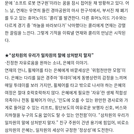
문에 ‘소프트 로봇 연구원’이라는 꿈을 잠시 접어둔 채 방황하고 있다. 어
느 날, 연재는 우연히 들린 경마공원의 마사 한구석에서, 부서진 채 폐기
를 두고 있는 휴머노이드 ‘콜리’를 발견한다. 다른 휴머노이드 기수와는
다르게 경기 중 ‘하늘을 바라보다가’ 낙마했다는 콜리에게 연재는 강렬
한 끌림을 느낀다. 그렇게 기적을 이뤄낼 연재와 콜리의 만남은 시작된
다.
★“삼차원의 우리가 일차원의 말에 상처받지 말자”
-진정한 자유로움을 원하는 소녀, 은혜의 이야기.
연재의 언니, 휠체어를 타는 은혜에게 바깥세상은 ‘위험천만한 모험’이
다. 은혜는 다리를 잃은 경주마 ‘투데이’에게 동병상련의 감정을 느끼며
매일 투데이를 보러 가지만, 휠체어를 타고 밖으로 나서야 하는 은혜의
여정은 절대 호락호락하지 않다. 은혜에게 필요한 ‘자유’란 생체 적합성
의족이나 전동 휠체어가 아닌, ‘인도에 오를 수 있는 완만한 경사로와 가
게로 들어갈 수 있는 리프트, 횡단보도의 여유로운 보행자 신호, 버스와
지하철을 누구의 도움 없이도 탈 수 있는 안전함’이다. “삼차원의 우리가
일차원의 말에 상처받지 말자.” 친구 주원이 건넨 용기에 힘입어, 비로소
삼차원의 은혜는, 일차원의 세상이 규정한 ‘정상성’에 도전한다.