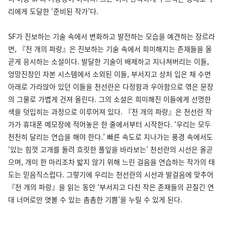
리에게 도달한 ‘준비된 작가’다.
SF가 진보하는 기술 속에서 변화하고 발전하는 모습을 예견하는 장르라
면, 『천 개의 파랑』은 진보하는 기술 속에서 희미해지는 존재들을 올
곧게 응시하는 소설이다. 발달한 기술이 배제하고 지나쳐버리는 이들,
엉망진창인 자본 시스템에서 소외된 이들, 부서지고 상처 입은 채 수면
아래로 가라앉아 있던 이들을 천선란은 다정함과 우아함으로 엮은 문장
의 그물로 가볍게 건져 올린다. 그의 소설은 희미해진 이들에게 선명한
색을 덧입히는 과정으로 이루어져 있다. 『천 개의 파랑』은 천선란 작
가가 휴대폰 메모장에 적어놓은 한 줄에서부터 시작한다. ‘우리는 모두
천천히 달리는 연습을 해야 한다.’ 빠른 속도로 지나가는 풍경 속에서도
‘있는 힘껏 고개를 돌려 흐릿한 풀잎을 바라보는’ 천선란의 시선은 올곧
으며, 개미 한 마리조차 밟지 않기 위해 느린 걸음을 연습하는 작가의 태
도는 믿음직스럽다. 그렇기에 우리는 천선란의 시선과 발걸음에 맞추어
『천 개의 파랑』을 읽는 동안 ‘부서지고 다친 작은 존재들의 끈질긴 연
대 너머로만 엿볼 수 있는 촘촘한 기쁨’을 누릴 수 있게 된다.