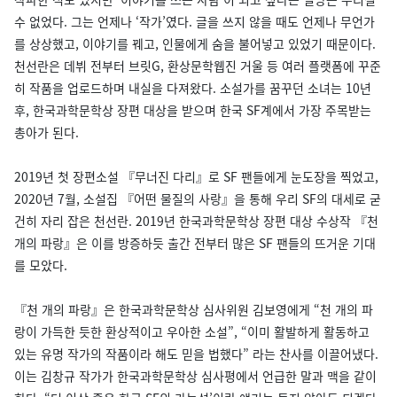
수 없었다. 그는 언제나 ‘작가’였다. 글을 쓰지 않을 때도 언제나 무언가
를 상상했고, 이야기를 꿰고, 인물에게 숨을 불어넣고 있었기 때문이다.
천선란은 데뷔 전부터 브릿G, 환상문학웹진 거울 등 여러 플랫폼에 꾸준
히 작품을 업로드하며 내실을 다져왔다. 소설가를 꿈꾸던 소녀는 10년
후, 한국과학문학상 장편 대상을 받으며 한국 SF계에서 가장 주목받는
총아가 된다.
2019년 첫 장편소설 『무너진 다리』로 SF 팬들에게 눈도장을 찍었고,
2020년 7월, 소설집 『어떤 물질의 사랑』을 통해 우리 SF의 대세로 굳
건히 자리 잡은 천선란. 2019년 한국과학문학상 장편 대상 수상작 『천
개의 파랑』은 이를 방증하듯 출간 전부터 많은 SF 팬들의 뜨거운 기대
를 모았다.
『천 개의 파랑』은 한국과학문학상 심사위원 김보영에게 “천 개의 파
랑이 가득한 듯한 환상적이고 우아한 소설”, “이미 활발하게 활동하고
있는 유명 작가의 작품이라 해도 믿을 법했다” 라는 찬사를 이끌어냈다.
이는 김창규 작가가 한국과학문학상 심사평에서 언급한 말과 맥을 같이