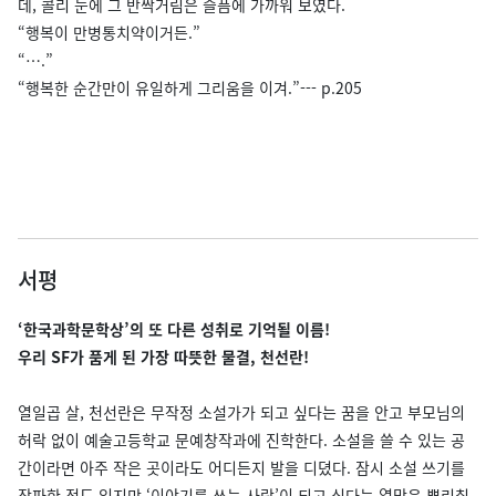
데, 콜리 눈에 그 반짝거림은 슬픔에 가까워 보였다.
“행복이 만병통치약이거든.”
“….”
“행복한 순간만이 유일하게 그리움을 이겨.”--- p.205
서평
‘한국과학문학상’의 또 다른 성취로 기억될 이름!
우리 SF가 품게 된 가장 따뜻한 물결, 천선란!
열일곱 살, 천선란은 무작정 소설가가 되고 싶다는 꿈을 안고 부모님의
허락 없이 예술고등학교 문예창작과에 진학한다. 소설을 쓸 수 있는 공
간이라면 아주 작은 곳이라도 어디든지 발을 디뎠다. 잠시 소설 쓰기를
작파한 적도 있지만 ‘이야기를 쓰는 사람’이 되고 싶다는 열망은 뿌리칠