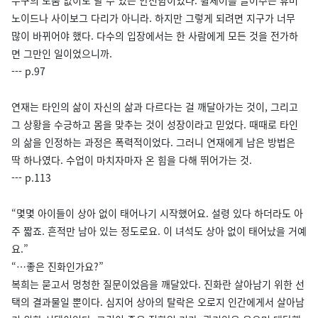
누구의 도움 없이도 탈 수 있는 안전함이었다. 휠체어를 끌어주는 휴머
노이드나 사이보그 다리가 아니라. 하지만 그렇게 되려면 지구가 너무
많이 바뀌어야 했다. 다수의 입장에서는 한 사람에게 모든 것을 전가하
면 그만인 일이었으니까.
--- p.97
연재는 타인의 삶이 자신의 삶과 다르다는 걸 깨달아가는 것이, 그리고
그 상황을 수긍하고 몸을 맞추는 것이 성장이라고 믿었다. 때때로 타인
의 삶을 인정하는 과정은 폭력적이었다. 그러니 연재에게 남은 방법은
딱 하나였다. 수업이 마치자마자 온 힘을 다해 뛰어가는 것.
--- p.113
“몇몇 아이들이 상아 없이 태어나기 시작했어요. 설령 있다 하더라도 아
주 짧죠. 흔적만 남아 있는 정도로요. 이 녀석도 상아 없이 태어났을 거예
요.”
“…좋은 진화인가요?”
복희는 묻고서 멍청한 질문이었음을 깨달았다. 진화란 살아남기 위한 선
택의 결과물일 뿐이다. 심지어 상아의 탈락은 오로지 인간에게서 살아남