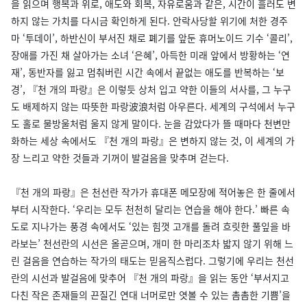
을 읽으며 행복과 위로, 애도와 회복, 자유로움과 같은, 시간이 흘러도 변
하지 않는 가치를 다시금 확인하게 된다. 안락사당할 위기에 처한 경주
마 ‘투데이’, 하반신이 부서진 채로 폐기를 앞둔 휴머노이드 기수 ‘콜리’,
장애를 가진 채 살아가는 소녀 ‘은혜’, 아득한 미래 앞에서 방황하는 ‘연
재’, 동반자를 잃고 멈춰버린 시간 속에서 끝없는 애도를 반복하는 ‘보
경’, 『천 개의 파랑』은 이렇듯 상처 입고 약한 이들의 서사를, 그 누구
도 배제하지 않는 따뜻한 파랑波浪처럼 아우른다. 세계의 구석에서 누구
도 홀로 물방울처럼 울지 않게 말이다. 눈을 감았다가 뜰 때마다 천변만
화하는 세상 속에서도 『천 개의 파랑』은 변하지 않는 것, 이 세계의 가
장 느리고 약한 것들과 기꺼이 발걸음을 맞추며 걷는다.
『천 개의 파랑』은 천선란 작가가 휴대폰 메모장에 적어놓은 한 줄에서
부터 시작한다. ‘우리는 모두 천천히 달리는 연습을 해야 한다.’ 빠른 속
도로 지나가는 풍경 속에서도 ‘있는 힘껏 고개를 돌려 흐릿한 풀잎을 바
라보는’ 천선란의 시선은 올곧으며, 개미 한 마리조차 밟지 않기 위해 느
린 걸음을 연습하는 작가의 태도는 믿음직스럽다. 그렇기에 우리는 천선
란의 시선과 발걸음에 맞추어 『천 개의 파랑』을 읽는 동안 ‘부서지고
다친 작은 존재들의 끈질긴 연대 너머로만 엿볼 수 있는 촘촘한 기쁨’을