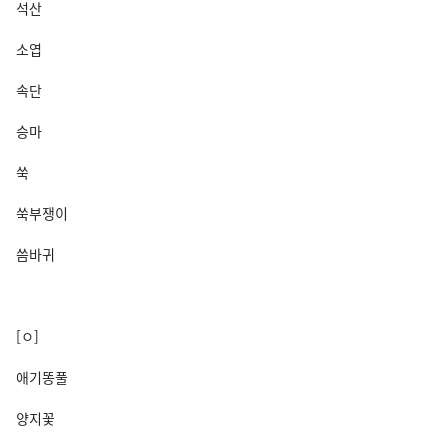
석산
소엽
속단
승마
쑥
쑥부쟁이
씀바귀
[ㅇ]
애기똥풀
양지꽃