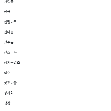
사철쑥
산국
산딸나무
산마늘
산수유
산초나무
삼지구엽초
삽주
삿갓나물
상사화
생강