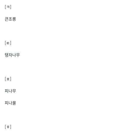
[ㅋ]
큰조롱
[ㅌ]
탱자나무
[ㅍ]
피나무
피나물
[ㅎ]