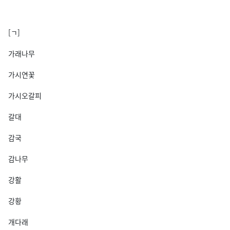
[ㄱ]
가래나무
가시연꽃
가시오갈피
갈대
감국
감나무
강활
강황
개다래