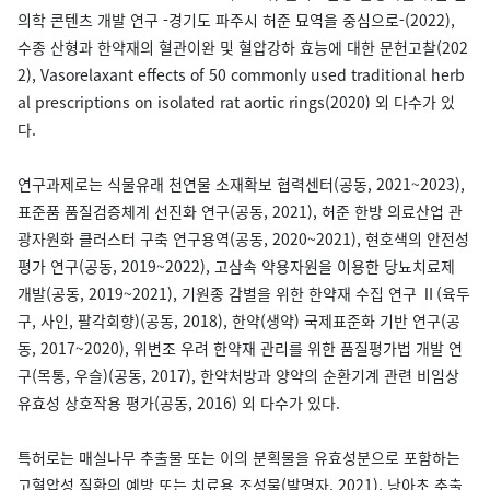
의학 콘텐츠 개발 연구 -경기도 파주시 허준 묘역을 중심으로-(2022),
수종 산형과 한약재의 혈관이완 및 혈압강하 효능에 대한 문헌고찰(202
2), Vasorelaxant effects of 50 commonly used traditional herb
al prescriptions on isolated rat aortic rings(2020) 외 다수가 있
다.
연구과제로는 식물유래 천연물 소재확보 협력센터(공동, 2021~2023),
표준품 품질검증체계 선진화 연구(공동, 2021), 허준 한방 의료산업 관
광자원화 클러스터 구축 연구용역(공동, 2020~2021), 현호색의 안전성
평가 연구(공동, 2019~2022), 고삼속 약용자원을 이용한 당뇨치료제
개발(공동, 2019~2021), 기원종 감별을 위한 한약재 수집 연구 Ⅱ(육두
구, 사인, 팔각회향)(공동, 2018), 한약(생약) 국제표준화 기반 연구(공
동, 2017~2020), 위변조 우려 한약재 관리를 위한 품질평가법 개발 연
구(목통, 우슬)(공동, 2017), 한약처방과 양약의 순환기계 관련 비임상
유효성 상호작용 평가(공동, 2016) 외 다수가 있다.
특허로는 매실나무 추출물 또는 이의 분획물을 유효성분으로 포함하는
고혈압성 질환의 예방 또는 치료용 조성물(발명자, 2021), 낭아초 추출