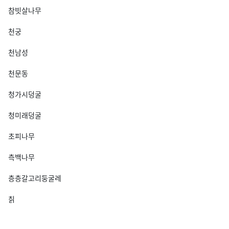
참빗살나무
천궁
천남성
천문동
청가시덩굴
청미래덩굴
초피나무
측백나무
층층갈고리둥굴레
칡