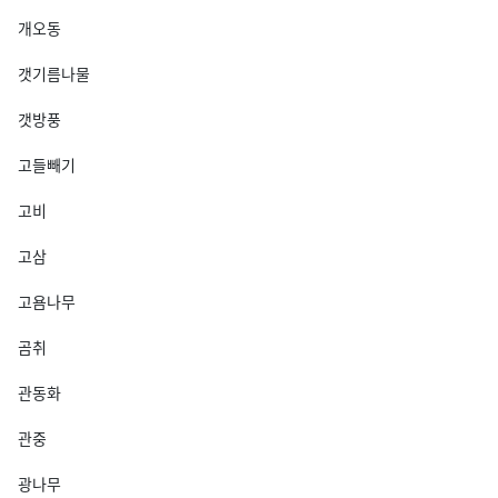
개오동
갯기름나물
갯방풍
고들빼기
고비
고삼
고욤나무
곰취
관동화
관중
광나무