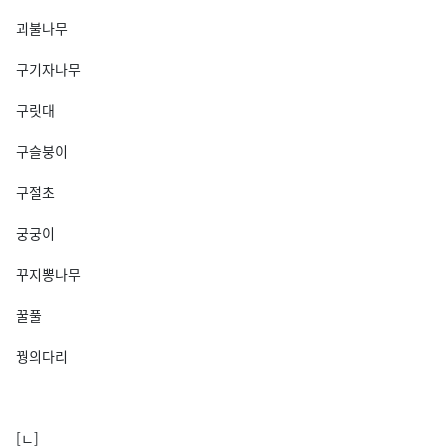
괴불나무
구기자나무
구릿대
구슬붕이
구절초
궁궁이
꾸지뽕나무
꿀풀
꿩의다리
[ㄴ]