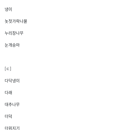
냉이
놋젓가락나물
누리장나무
눈개승마
[ㄷ]
다닥냉이
다래
대추나무
더덕
더위지기