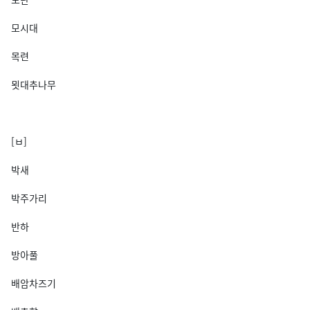
모시대
목련
묏대추나무
[ㅂ]
박새
박주가리
반하
방아풀
배암차즈기