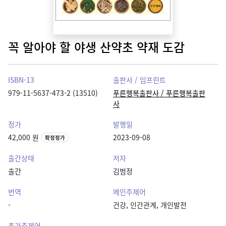
꼭 알아야 할 야생 산약초 약재 도감
ISBN-13
출판사 / 임프린트
979-11-5637-473-2 (13510)
푸른행복출판사 / 푸른행복출판
사
정가
발행일
42,000 원
2023-09-08
확정정가
출간상태
저자
출간
김범정
번역
메인주제어
-
건강, 인간관계, 개인발전
추가주제어