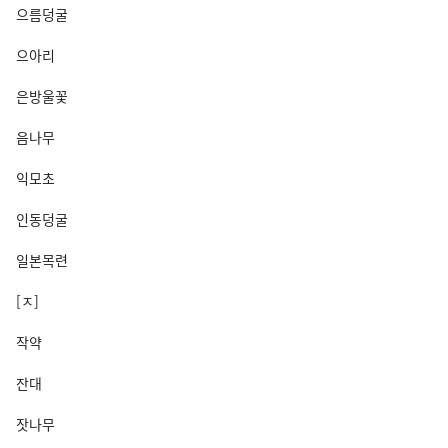
으름덩굴
으아리
은방울꽃
음나무
익모초
인동덩굴
일본목련
[ㅈ]
작약
잔대
잣나무