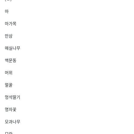
마
마가목
만삼
매실나무
맥문동
머위
멀꿀
멍석딸기
명자꽃
모과나무
모란