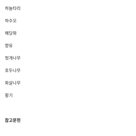
하늘타리
하수오
해당화
향유
헛개나무
호두나무
화살나무
황기
참고문헌