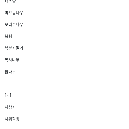
배초향
벽오동나무
보리수나무
복령
복분자딸기
복사나무
붉나무
[ㅅ]
사상자
사위질빵