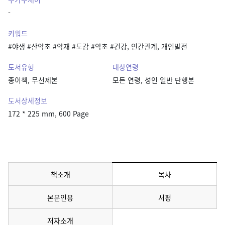
-
키워드
#야생 #산약초 #약재 #도감 #약초 #건강, 인간관계, 개인발전
도서유형
대상연령
종이책, 무선제본
모든 연령, 성인 일반 단행본
도서상세정보
172 * 225 mm, 600 Page
책소개
목차
메뉴 선택됨
본문인용
서평
저자소개