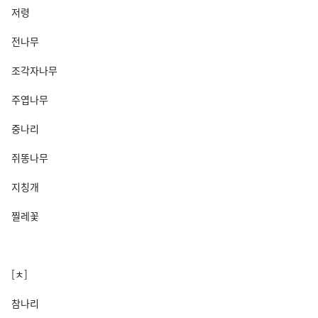
저령
전나무
조각자나무
주엽나무
중나리
쥐똥나무
지칭개
찔레꽃
[ㅊ]
참나리