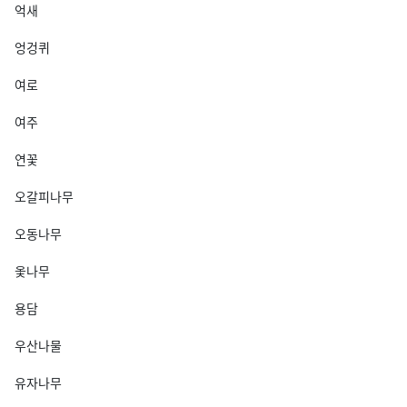
억새
엉겅퀴
여로
여주
연꽃
오갈피나무
오동나무
옻나무
용담
우산나물
유자나무