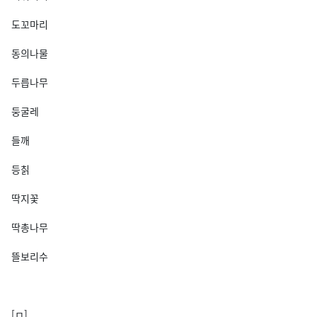
도꼬마리
동의나물
두릅나무
둥굴레
들깨
등칡
딱지꽃
딱총나무
뜰보리수
[ㅁ]