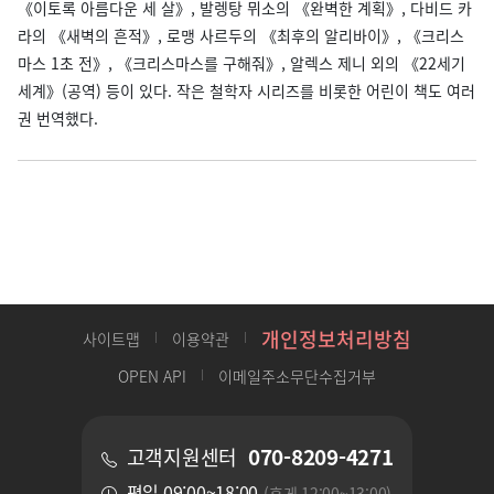
《이토록 아름다운 세 살》, 발렝탕 뮈소의 《완벽한 계획》, 다비드 카
라의 《새벽의 흔적》, 로맹 사르두의 《최후의 알리바이》, 《크리스
마스 1초 전》, 《크리스마스를 구해줘》, 알렉스 제니 외의 《22세기
세계》(공역) 등이 있다. 작은 철학자 시리즈를 비롯한 어린이 책도 여러
권 번역했다.
개인정보처리방침
사이트맵
이용약관
OPEN API
이메일주소무단수집거부
070-8209-4271
고객지원센터
평일 09:00~18:00
(휴게 12:00~13:00)