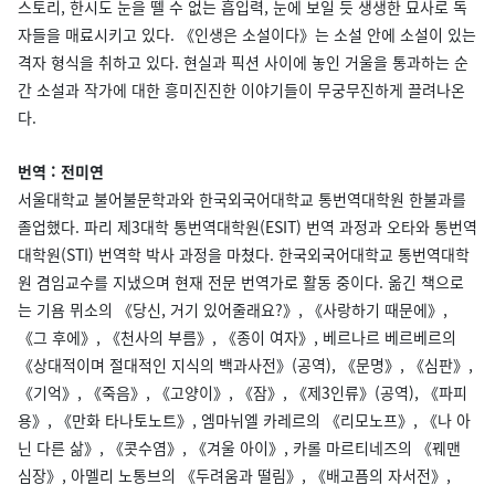
스토리, 한시도 눈을 뗄 수 없는 흡입력, 눈에 보일 듯 생생한 묘사로 독
자들을 매료시키고 있다. 《인생은 소설이다》는 소설 안에 소설이 있는
격자 형식을 취하고 있다. 현실과 픽션 사이에 놓인 거울을 통과하는 순
간 소설과 작가에 대한 흥미진진한 이야기들이 무궁무진하게 끌려나온
다.
번역 : 전미연
서울대학교 불어불문학과와 한국외국어대학교 통번역대학원 한불과를
졸업했다. 파리 제3대학 통번역대학원(ESIT) 번역 과정과 오타와 통번역
대학원(STI) 번역학 박사 과정을 마쳤다. 한국외국어대학교 통번역대학
원 겸임교수를 지냈으며 현재 전문 번역가로 활동 중이다. 옮긴 책으로
는 기욤 뮈소의 《당신, 거기 있어줄래요?》, 《사랑하기 때문에》,
《그 후에》, 《천사의 부름》, 《종이 여자》, 베르나르 베르베르의
《상대적이며 절대적인 지식의 백과사전》(공역), 《문명》, 《심판》,
《기억》, 《죽음》, 《고양이》, 《잠》, 《제3인류》(공역), 《파피
용》, 《만화 타나토노트》, 엠마뉘엘 카레르의 《리모노프》, 《나 아
닌 다른 삶》, 《콧수염》, 《겨울 아이》, 카롤 마르티네즈의 《꿰맨
심장》, 아멜리 노통브의 《두려움과 떨림》, 《배고픔의 자서전》,