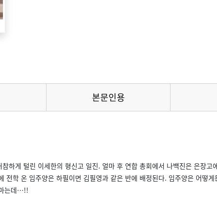
본문인용
참하게 털린 이세한의 형신고 일진. 얼마 후 연합 총회에서 나백진은 은장고에
에 전학 온 임주양은 하필이면 김필영과 같은 반에 배정된다. 임주양은 어떻
마는데…!!