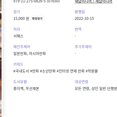
979-11-275-0826-5 (07650)
재담미디어 / 재담미디어
정가
발행일
15,000 원
2022-10-15
확정정가
저자
번역
서패스
-
메인주제어
추가주제어
일본만화, 아시아만화
-
키워드
#국내도서 #만화 #소년만화 #인터넷 연재 만화 #학원물
도서유형
대상연령
종이책, 무선제본
모든 연령, 성인 일반 단행