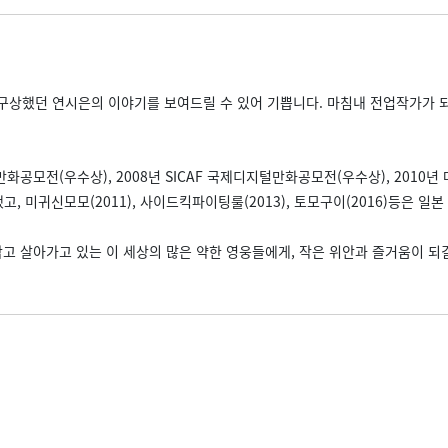
구상했던 연시은의 이야기를 보여드릴 수 있어 기쁩니다. 마침내 전업작가가 되
화공모전(우수상), 2008년 SICAF 국제디지털만화공모전(우수상), 2010년
했고, 미귀신모모(2011), 사이드킥파이팅룰(2013), 토모구이(2016)등은 일
참고 살아가고 있는 이 세상의 많은 약한 영웅들에게, 작은 위안과 즐거움이 되