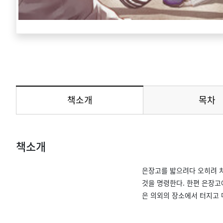
책소개
목차
메뉴 선택됨
책소개
은장고를 밟으려다 오히려 처
것을 명령한다. 한편 은장고
은 의외의 장소에서 터지고 