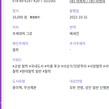
978-89-6147-420-7 (03100)
(주) 이학사 / (주) 이학사
정가
발행일
16,000 원
2022-10-31
확정정가
저자
번역
프레데릭 그로
배세진
메인주제어
추가주제어
철학
-
키워드
#교양 철학 #국내도서 #미셸 푸코 #사상가/인문학자 #서양철학 #서
철학 #현대철학 일반 #철학
도서유형
대상연령
종이책, 무선제본
모든 연령, 성인 일반 단행