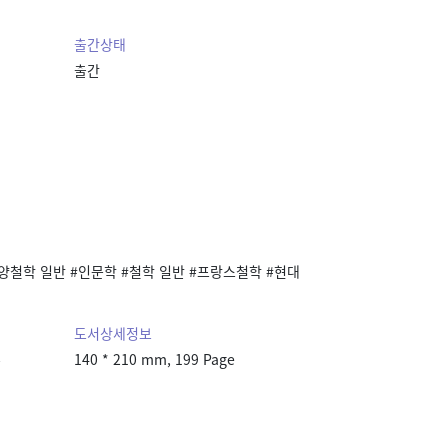
출간상태
출간
양철학 일반 #인문학 #철학 일반 #프랑스철학 #현대
도서상세정보
본
140 * 210 mm, 199 Page