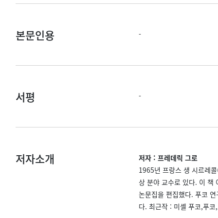
본문인용
-
서평
-
저자소개
저자 : 프레데릭 그로
1965년 프랑스 생 시르레콜
상 분야 교수로 있다. 이 책
논문집을 편집했다. 푸코 연구
다. 최근작 : 미셸 푸코,푸