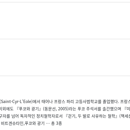
(Saint-Cyr-L'Eole)에서 태어나 프랑스 파리 고등사범학교를 졸업했다.
 이외에도 『푸코와 광기』(동문선, 2005)라는 푸코 주석서를 출간했으며 『미셸
자를 넘어 독자적인 정치철학자로서 『걷기, 두 발로 사유하는 철학』(책세상, 2014
코, 비트겐슈타인,푸코와 광기 … 총 3종