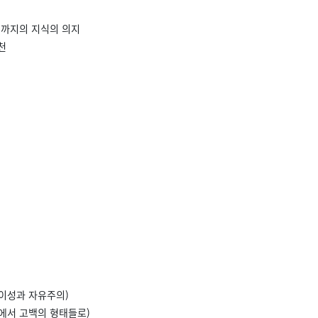
체까지의 지식의 의지
천
가이성과 자유주의)
력에서 고백의 형태들로)