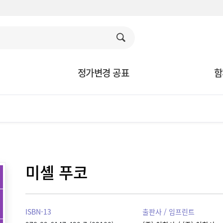
정가변경 공표
함
미셸 푸코
ISBN-13
출판사 / 임프린트