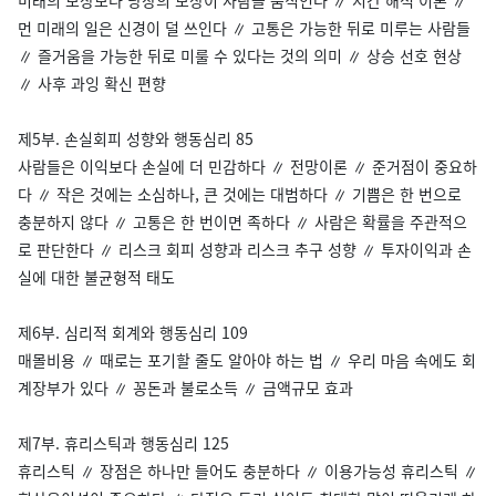
미래의 보상보다 당장의 보상이 사람을 움직인다 ∥ 시간 해석 이론 ∥
먼 미래의 일은 신경이 덜 쓰인다 ∥ 고통은 가능한 뒤로 미루는 사람들
∥ 즐거움을 가능한 뒤로 미룰 수 있다는 것의 의미 ∥ 상승 선호 현상
∥ 사후 과잉 확신 편향
제5부. 손실회피 성향와 행동심리 85
사람들은 이익보다 손실에 더 민감하다 ∥ 전망이론 ∥ 준거점이 중요하
다 ∥ 작은 것에는 소심하나, 큰 것에는 대범하다 ∥ 기쁨은 한 번으로
충분하지 않다 ∥ 고통은 한 번이면 족하다 ∥ 사람은 확률을 주관적으
로 판단한다 ∥ 리스크 회피 성향과 리스크 추구 성향 ∥ 투자이익과 손
실에 대한 불균형적 태도
제6부. 심리적 회계와 행동심리 109
매몰비용 ∥ 때로는 포기할 줄도 알아야 하는 법 ∥ 우리 마음 속에도 회
계장부가 있다 ∥ 꽁돈과 불로소득 ∥ 금액규모 효과
제7부. 휴리스틱과 행동심리 125
휴리스틱 ∥ 장점은 하나만 들어도 충분하다 ∥ 이용가능성 휴리스틱 ∥