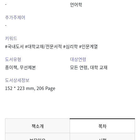
-
언어학
추가주제어
-
키워드
#국내도서 #대학교재/전문서적 #심리학 #인문계열
도서유형
대상연령
종이책, 무선제본
모든 연령, 대학 교재
도서상세정보
152 * 223 mm, 206 Page
책소개
목차
메뉴 선택됨