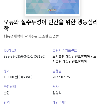
오류와 실수투성이 인간을 위한 행동심리
학
행동경제학이 알려주는 소소한 조언들
ISBN-13
출판사 / 임프린트
978-89-6356-341-1 (03180)
도서출판 에듀컨텐츠휴피아 / 도
서출판 에듀컨텐츠휴피아
정가
발행일
15,000 원
2022-02-25
확정정가
출간상태
저자
출간
김형석
번역
메인주제어