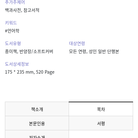
추가주제어
백과사전, 참고서적
키워드
#언어학
도서유형
대상연령
종이책, 반양장/소프트커버
모든 연령, 성인 일반 단행본
도서상세정보
175 * 235 mm, 520 Page
책소개
목차
메뉴 선택됨
본문인용
서평
저자소개