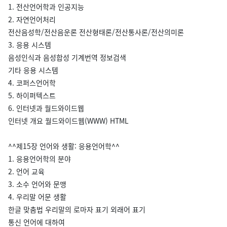
1. 전산언어학과 인공지능
2. 자연언어처리
전산음성학/전산음운론 전산형태론/전산통사론/전산의미론
3. 응용 시스템
음성인식과 음성합성 기계번역 정보검색
기타 응용 시스템
4. 코퍼스언어학
5. 하이퍼텍스트
6. 인터넷과 월드와이드웹
인터넷 개요 월드와이드웹(WWW) HTML
^^제15장 언어와 생활: 응용언어학^^
1. 응용언어학의 분야
2. 언어 교육
3. 소수 언어와 문맹
4. 우리말 어문 생활
한글 맞춤법 우리말의 로마자 표기 외래어 표기
통신 언어에 대하여