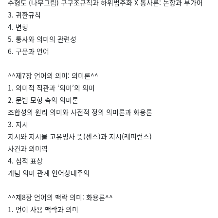
수형도 (나무그림) 구구조규칙과 하위범주화 X 통사론: 논항과 부가어
3. 귀환규칙
4. 변형
5. 통사와 의미의 관련성
6. 구문과 연어
^^제7장 언어의 의미: 의미론^^
1. 의미적 직관과 ‘의미’의 의미
2. 문법 모형 속의 의미론
조합성의 원리 의미와 사전적 정의 의미론과 화용론
3. 지시
지시와 지시물 고유명사 뜻(센스)과 지시(레퍼런스)
사건과 의미역
4. 심적 표상
개념 의미 관계 언어상대주의
^^제8장 언어의 맥락 의미: 화용론^^
1. 언어 사용 맥락과 의미