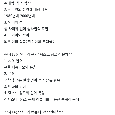
존대법: 힘의 역학
2. 한국인의 방언에 대한 태도
1980년대 2000년대
3. 언어와 성
성 차이와 언어 성차별적 표현
4. 금기어와 속어
5. 언어의 접촉: 피진어와 크리올어
^^제13장 언어와 문학: 텍스트 장르와 문체^^
1. 시의 언어
운율 대중가요의 운율
2. 은유
문학적 은유 일상 언어 속의 은유 환유
3. 만화의 언어
4. 텍스트 장르와 언어 특성
레지스터, 장르, 문체 컴퓨터를 이용한 통계적 분석
^^제14장 언어와 컴퓨터: 전산언어학^^