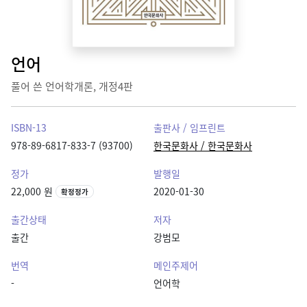
언어
풀어 쓴 언어학개론, 개정4판
ISBN-13
출판사 / 임프린트
978-89-6817-833-7 (93700)
한국문화사 / 한국문화사
정가
발행일
22,000 원
2020-01-30
확정정가
출간상태
저자
출간
강범모
번역
메인주제어
-
언어학