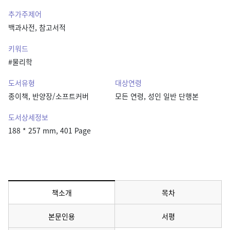
추가주제어
백과사전, 참고서적
키워드
#물리학
도서유형
대상연령
종이책, 반양장/소프트커버
모든 연령, 성인 일반 단행본
도서상세정보
188 * 257 mm, 401 Page
책소개
목차
메뉴 선택됨
본문인용
서평