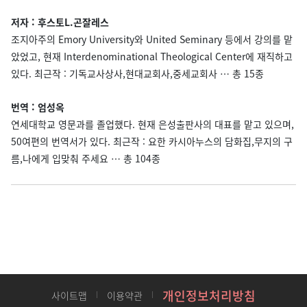
저자 : 후스토L.곤잘레스
조지아주의 Emory University와 United Seminary 등에서 강의를 맡
았었고, 현재 Interdenominational Theological Center에 재직하고
있다. 최근작 : 기독교사상사,현대교회사,중세교회사 … 총 15종
번역 : 엄성옥
연세대학교 영문과를 졸업했다. 현재 은성출판사의 대표를 맡고 있으며,
50여편의 번역서가 있다. 최근작 : 요한 카시아누스의 담화집,무지의 구
름,나에게 입맞춰 주세요 … 총 104종
개인정보처리방침
사이트맵
이용약관