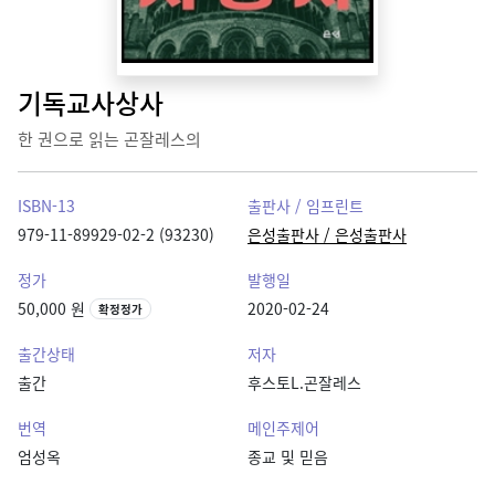
기독교사상사
한 권으로 읽는 곤잘레스의
ISBN-13
출판사 / 임프린트
979-11-89929-02-2 (93230)
은성출판사 / 은성출판사
정가
발행일
50,000 원
2020-02-24
확정정가
출간상태
저자
출간
후스토L.곤잘레스
번역
메인주제어
엄성옥
종교 및 믿음