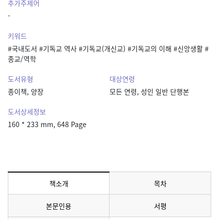
추가주제어
-
키워드
#국내도서 #기독교 역사 #기독교(개신교) #기독교의 이해 #신앙생활 #
종교/역학
도서유형
대상연령
종이책, 양장
모든 연령, 성인 일반 단행본
도서상세정보
160 * 233 mm, 648 Page
책소개
목차
메뉴 선택됨
본문인용
서평