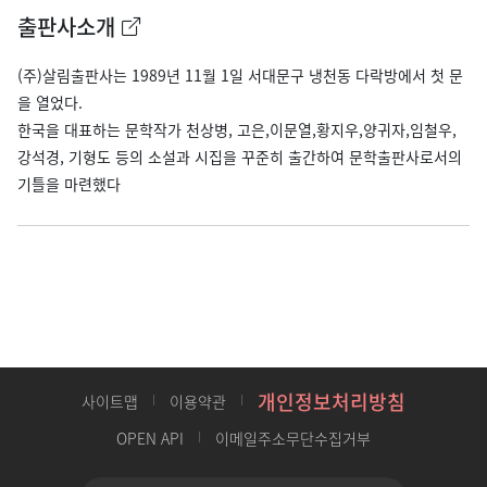
출판사소개
(주)살림출판사는 1989년 11월 1일 서대문구 냉천동 다락방에서 첫 문
을 열었다.
한국을 대표하는 문학작가 천상병, 고은,이문열,황지우,양귀자,임철우,
강석경, 기형도 등의 소설과 시집을 꾸준히 출간하여 문학출판사로서의
기틀을 마련했다
개인정보처리방침
사이트맵
이용약관
OPEN API
이메일주소무단수집거부