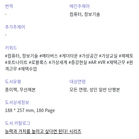
번역
메인주제어
-
컴퓨터, 정보기술
추가주제어
-
키워드
#컴퓨터, 정보기술 #메타버스 #게더타운 #가상공간 #가상교실 #제페토
#포트나이트 #로블록스 #가상세계 #증강현실 #AR #VR #재택근무 #원
격근무 #재택수업
도서유형
대상연령
종이책, 무선제본
모든 연령, 성인 일반 단행본
도서상세정보
188 * 257 mm, 180 Page
도서 카탈로그
능력과 가치를 높이고 싶다면 된다! 시리즈