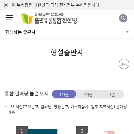
본문으로 바로가기
이 누리집은 대한민국 공식 전자정부 누리집입니다.
함께하는 출판사
형설출판사
URL
통합 판매량 높은 도서
1개월
6개월
1년
· 주요 서점(교보문고, 알라딘, 영풍문고, 예스이십사, 일부 지역서점) 판매량
기준
1
2