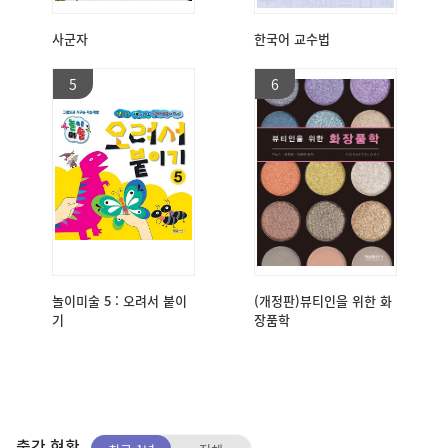
사군자
한국어 교수법
5
6
놀이미술 5 : 오려서 붙이
(개정판)뷰티인을 위한 화
기
장품학
출간 현황