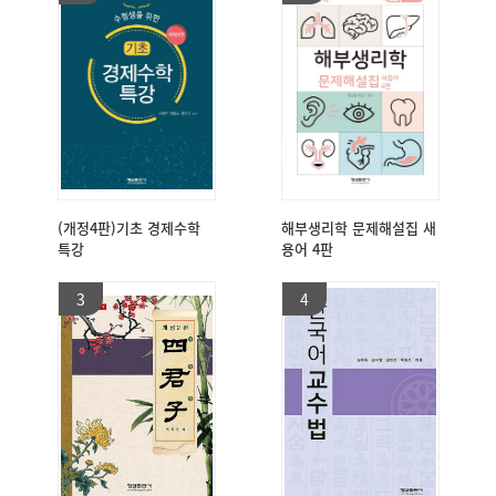
(개정4판)기초 경제수학
해부생리학 문제해설집 새
특강
용어 4판
3
4