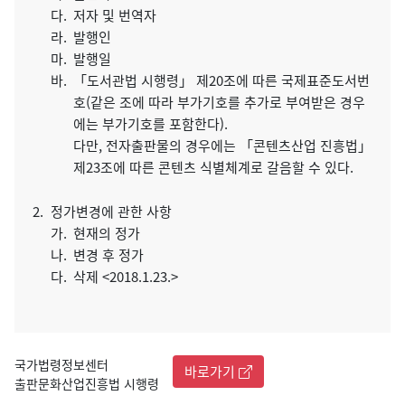
다.
저자 및 번역자
라.
발행인
마.
발행일
바.
「도서관법 시행령」 제20조에 따른 국제표준도서번
호(같은 조에 따라 부가기호를 추가로 부여받은 경우
에는 부가기호를 포함한다).
다만, 전자출판물의 경우에는 「콘텐츠산업 진흥법」
제23조에 따른 콘텐츠 식별체계로 갈음할 수 있다.
2.
정가변경에 관한 사항
가.
현재의 정가
나.
변경 후 정가
다.
삭제 <2018.1.23.>
국가법령정보센터
바로가기
출판문화산업진흥법 시행령